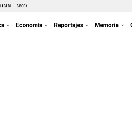
L LGTBI
E-BOOK
ca
Economía
Reportajes
Memoria