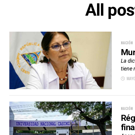
All po
NACIÓN
Mur
La di
tiene
MAYO
NACIÓN
Rég
fin