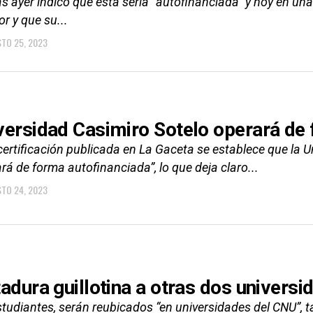
s ayer indicó que esta sería "autofinanciada" y hoy en un
or y que su...
TO 25, 2023
versidad Casimiro Sotelo operará de
 certificación publicada en La Gaceta se establece que la
rá de forma autofinanciada”, lo que deja claro...
TO 24, 2023
tadura guillotina a otras dos univers
tudiantes, serán reubicados “en universidades del CNU”, t