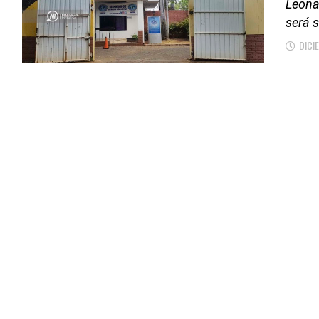
Leonar
será 
DICI