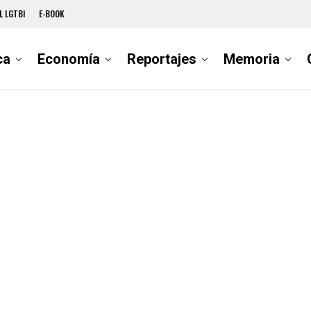
L LGTBI
E-BOOK
ca
Economía
Reportajes
Memoria