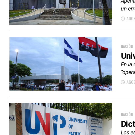
Apena
un err
AGOS
NACIÓN
Uni
En la
“opera
AGOS
NACIÓN
Dic
Los es