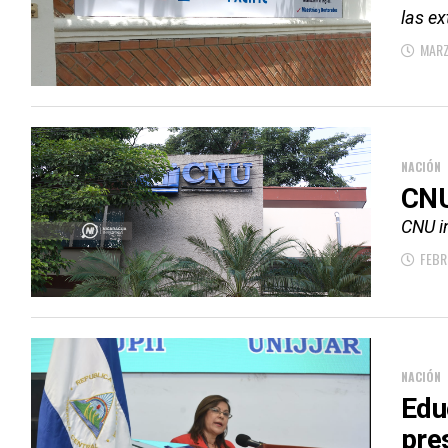
las ex
MARZ
NACIÓN
CNU
CNU in
FEBR
NACIÓN
Edu
pre