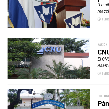
"La si
reacc
FEBR
NACIÓN
CNU
El CNU
Asamb
FEBR
POLÍTIC
Pán