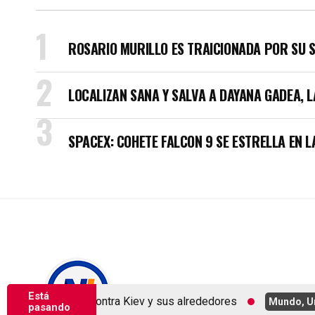
ROSARIO MURILLO ES TRAICIONADA POR SU 
LOCALIZAN SANA Y SALVA A DAYANA GADEA, 
SPACEX: COHETE FALCON 9 SE ESTRELLA EN L
Copyright © Nicaragua Investiga 2024
Está
deos rusos contra Kiev y sus alrededores
Mundo, Urgent
pasando