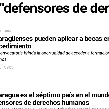
d "defensores de d
NIDADES
aragüenses pueden aplicar a becas en
cedimiento
convocatoria brinda la oportunidad de acceder a formación
nos
O 17, 2025
A
aragua es el séptimo país en el mun
ensores de derechos humanos