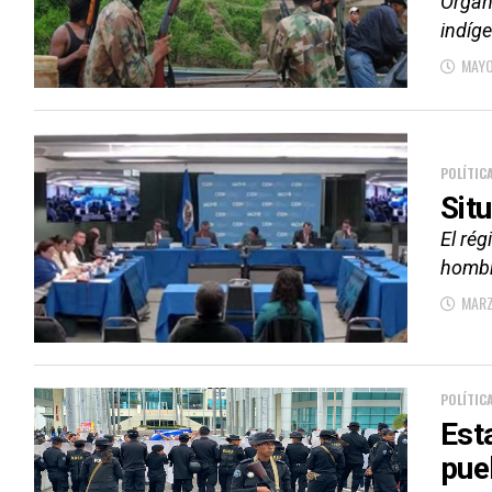
Organ
indíg
MAYO
POLÍTIC
Sit
El ré
hombr
MARZ
POLÍTIC
Est
pue