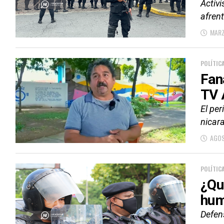
Activ
afren
MARZ
POLÍTIC
Fan
TV 
El per
nicara
AGOS
POLÍTIC
¿Qu
hum
Defen