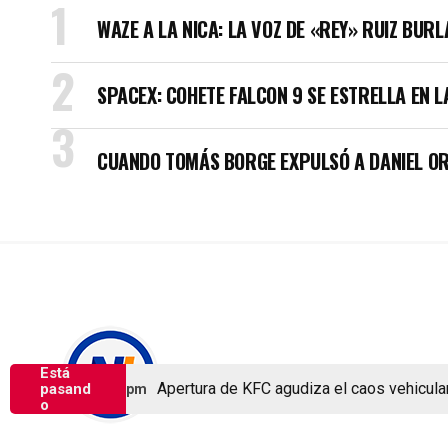
WAZE A LA NICA: LA VOZ DE «REY» RUIZ BUR
SPACEX: COHETE FALCON 9 SE ESTRELLA EN L
CUANDO TOMÁS BORGE EXPULSÓ A DANIEL OR
Está
Copyright © Nicaragua Investiga 2024
Apertura de KFC agudiza el caos vehicular en 
pasand
o 6, 2026 1:25 pm
o