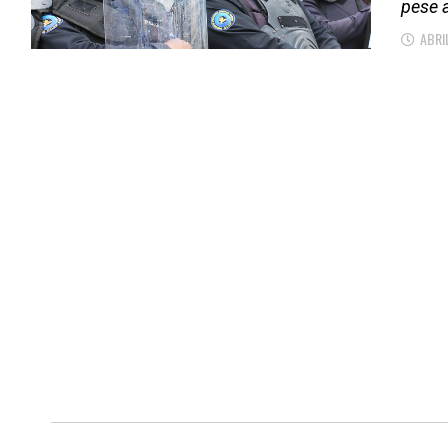
pese a
ABRI