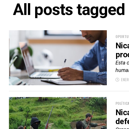
All posts tagge
OPORTU
Nic
pro
Esta 
huma
ENER
POLÍTIC
Nic
def