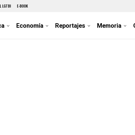
L LGTBI
E-BOOK
ca
Economía
Reportajes
Memoria