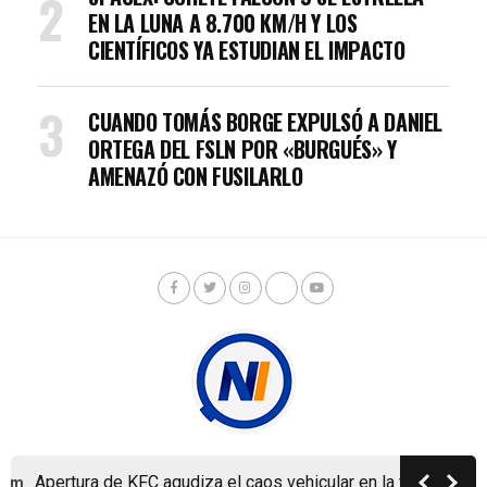
EN LA LUNA A 8.700 KM/H Y LOS
CIENTÍFICOS YA ESTUDIAN EL IMPACTO
CUANDO TOMÁS BORGE EXPULSÓ A DANIEL
ORTEGA DEL FSLN POR «BURGUÉS» Y
AMENAZÓ CON FUSILARLO
Apertura de KFC agudiza el caos vehicular en la ya colapsad
pm