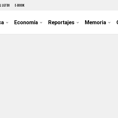
L LGTBI
E-BOOK
ca
Economía
Reportajes
Memoria