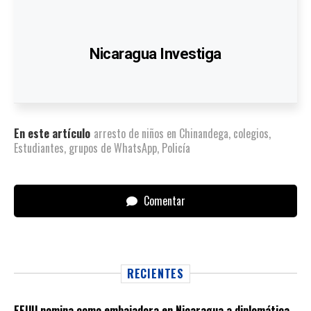
Nicaragua Investiga
En este artículo
arresto de niños en Chinandega
,
colegios
,
Estudiantes
,
grupos de WhatsApp
,
Policía
Comentar
RECIENTES
EEUU nomina como embajadora en Nicaragua a diplomática