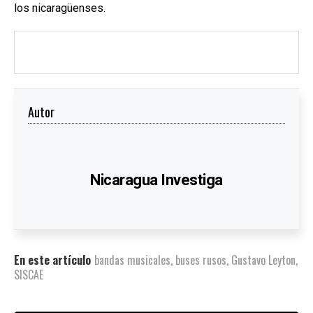
los nicaragüenses.
Autor
Nicaragua Investiga
En este artículo
bandas musicales
,
buses rusos
,
Gustavo Leyton
,
SISCAE