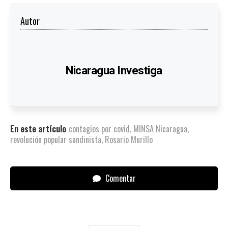
Autor
Nicaragua Investiga
En este artículo
contagios por covid
,
MINSA Nicaragua
,
revolución popular sandinista
,
Rosario Murillo
Comentar