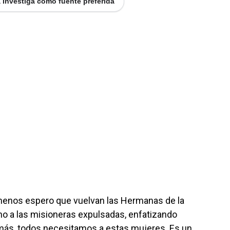
 Investiga como fuente preferida
menos espero que vuelvan las Hermanas de la
no a las misioneras expulsadas, enfatizando
 más, todos necesitamos a estas mujeres. Es un