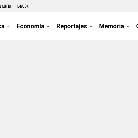
L LGTBI
E-BOOK
ca
Economía
Reportajes
Memoria