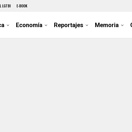
L LGTBI
E-BOOK
ca
Economía
Reportajes
Memoria