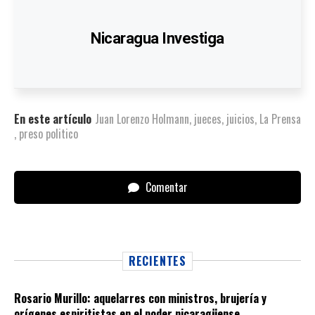
Nicaragua Investiga
En este artículo
Juan Lorenzo Holmann
,
jueces
,
juicios
,
La Prensa
,
preso politico
Comentar
RECIENTES
Rosario Murillo: aquelarres con ministros, brujería y
orígenes espiritistas en el poder nicaragüense