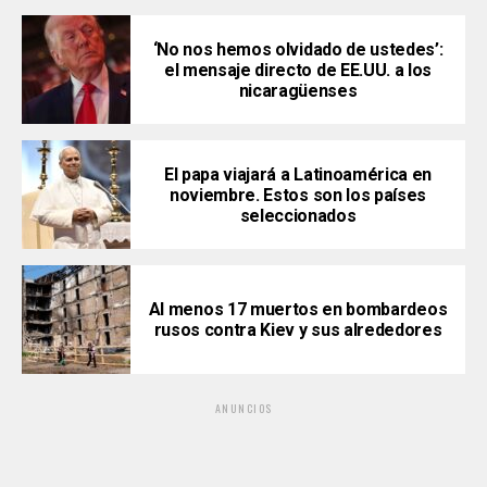
‘No nos hemos olvidado de ustedes’:
el mensaje directo de EE.UU. a los
nicaragüenses
El papa viajará a Latinoamérica en
noviembre. Estos son los países
seleccionados
Al menos 17 muertos en bombardeos
rusos contra Kiev y sus alrededores
ANUNCIOS