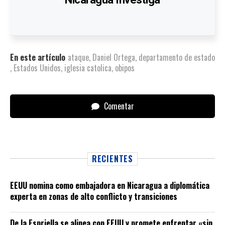
En este artículo
ataque
,
Daniel Ortega
,
departamento de estado
,
Estados Unidos
,
iglesia catolica
,
obipos
Comentar
RECIENTES
EEUU nomina como embajadora en Nicaragua a diplomática
experta en zonas de alto conflicto y transiciones
De la Espriella se alinea con EEUU y promete enfrentar «sin