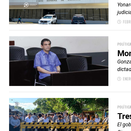
Yonar
judici
FEBR
POLÍTIC
Mon
Gonza
dictad
ENER
POLÍTIC
Tre
El gob