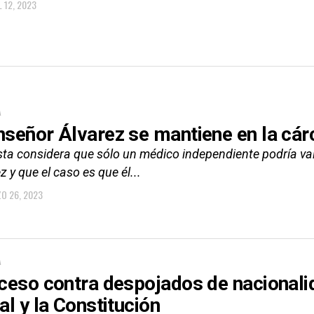
L 12, 2023
A
señor Álvarez se mantiene en la cár
ista considera que sólo un médico independiente podría val
z y que el caso es que él...
O 26, 2023
A
ceso contra despojados de nacionali
al y la Constitución