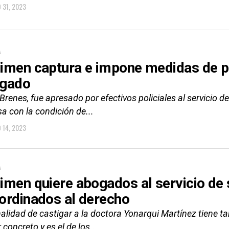
 31, 2023
A
imen captura e impone medidas de pr
gado
Brenes, fue apresado por efectivos policiales al servicio 
a con la condición de...
 14, 2023
A
imen quiere abogados al servicio de 
ordinados al derecho
nalidad de castigar a la doctora Yonarqui Martínez tiene t
 concreto y es el de los...