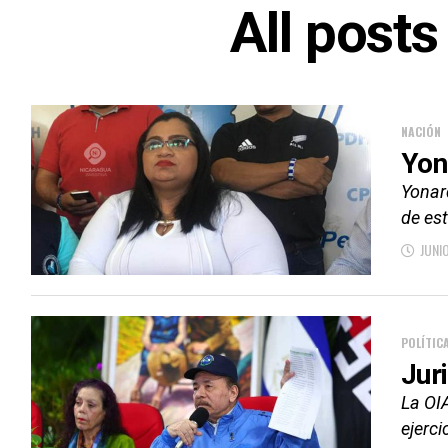
All post
NACIÓN
Yon
Yonarq
de est
JUNI
POLÍTIC
Jur
La OIA
ejerci