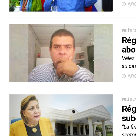
MAYO
POLÍTIC
Rég
abo
Vélez 
su cas
MAYO
POLÍTIC
Rég
sub
“La fi
sector