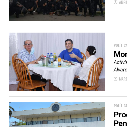
ABRI
POLÍTIC
Mon
Activ
Álvare
MARZ
POLÍTIC
Pro
Pen