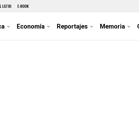
L LGTBI
E-BOOK
ca
Economía
Reportajes
Memoria