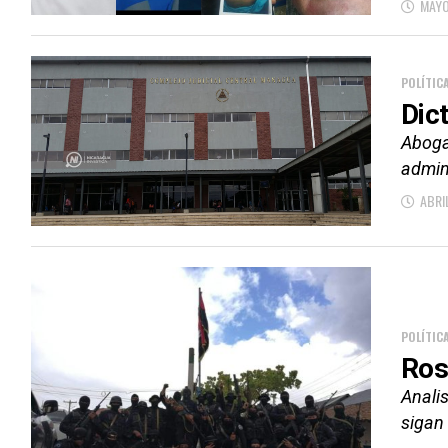
MAYO
POLÍTIC
Dic
Aboga
admini
ABRI
POLÍTIC
Ros
Anali
sigan