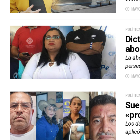
MAYO
POLÍTIC
Dic
abo
La ab
persec
MAYO
POLÍTIC
Sue
«pr
Los de
aplic