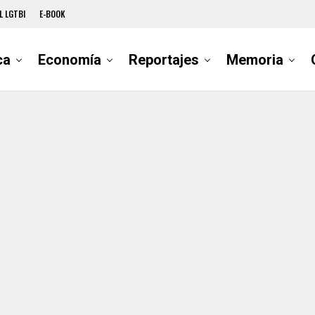
L LGTBI
E-BOOK
ca
Economía
Reportajes
Memoria