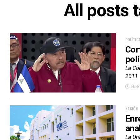
All posts
POLÍTIC
Cor
pol
La Cor
2011
ENER
NACIÓN
Enr
ana
La Un