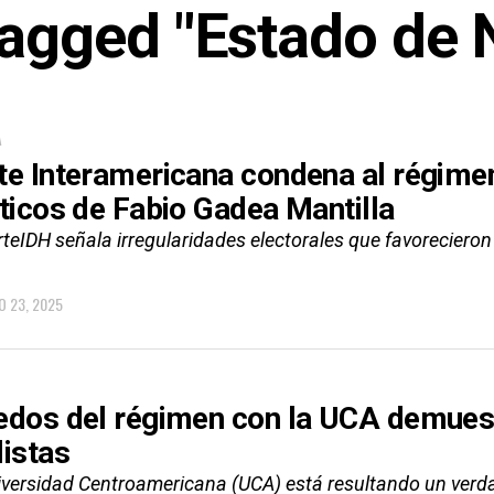
 tagged "Estado de 
A
te Interamericana condena al régimen
íticos de Fabio Gadea Mantilla
teIDH señala irregularidades electorales que favorecieron
O 23, 2025
edos del régimen con la UCA demuest
listas
iversidad Centroamericana (UCA) está resultando un verda