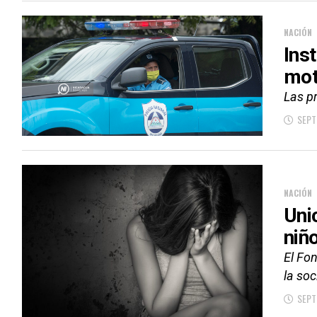
NACIÓN
Ins
mot
Las pr
SEPT
NACIÓN
Uni
niñ
El Fo
la soc
SEPT