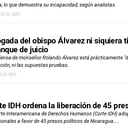
a, lo que demuestra su incapacidad, según analistas.
TO 25, 2023
A
gada del obispo Álvarez ni siquiera t
anque de juicio
fensa de monseñor Rolando Álvarez está prácticamente "de
ción, ni las supuestas pruebas.
O 23, 2023
A
te IDH ordena la liberación de 45 pre
rte Interamericana de Derechos Humanos (Corte IDH) adop
ionales a favor de 45 presos políticos de Nicaragua....