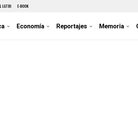
L LGTBI
E-BOOK
ca
Economía
Reportajes
Memoria