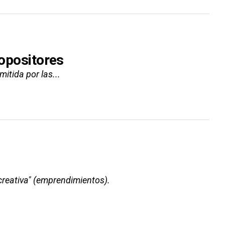
 opositores
itida por las...
 creativa" (emprendimientos).