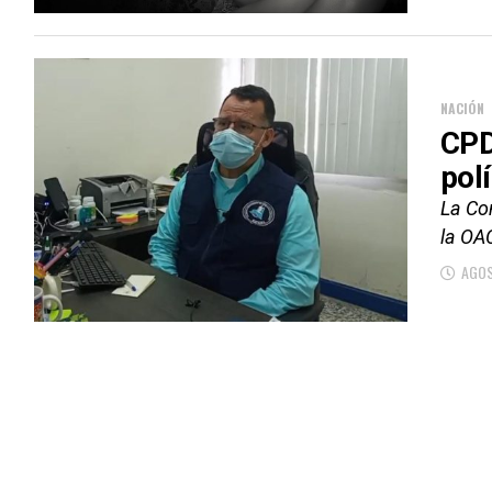
NACIÓN
CPD
pol
La Co
la OA
AGOS