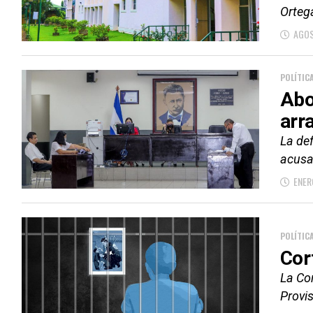
Orteg
AGOS
POLÍTIC
Abo
arr
La de
acusa
ENER
POLÍTIC
Cor
La Co
Provis