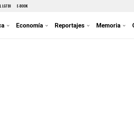
L LGTBI
E-BOOK
ca
Economía
Reportajes
Memoria