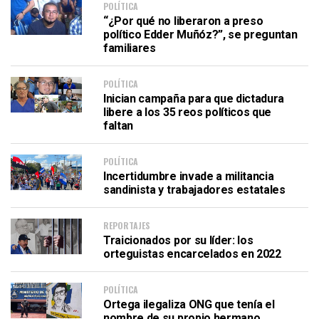
POLÍTICA
“¿Por qué no liberaron a preso
político Edder Muñóz?”, se preguntan
familiares
POLÍTICA
Inician campaña para que dictadura
libere a los 35 reos políticos que
faltan
POLÍTICA
Incertidumbre invade a militancia
sandinista y trabajadores estatales
REPORTAJES
Traicionados por su líder: los
orteguistas encarcelados en 2022
POLÍTICA
Ortega ilegaliza ONG que tenía el
nombre de su propio hermano