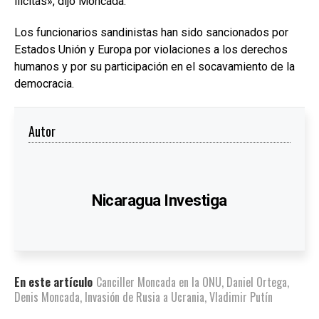
ilícitas», dijo Moncada.
Los funcionarios sandinistas han sido sancionados por
Estados Unión y Europa por violaciones a los derechos
humanos y por su participación en el socavamiento de la
democracia.
Autor
Nicaragua Investiga
En este artículo
Canciller Moncada en la ONU
,
Daniel Ortega
,
Denis Moncada
,
Invasión de Rusia a Ucrania
,
Vladimir Putín