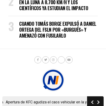
EN LA LUNA A 8.700 KM/H Y LOS
CIENTÍFICOS YA ESTUDIAN EL IMPACTO
CUANDO TOMÁS BORGE EXPULSÓ A DANIEL
ORTEGA DEL FSLN POR «BURGUÉS» Y
AMENAZÓ CON FUSILARLO
Apertura de KFC agudiza el caos vehicular en la ya colapsada
m
Copyright © Nicaragua Investiga 2024