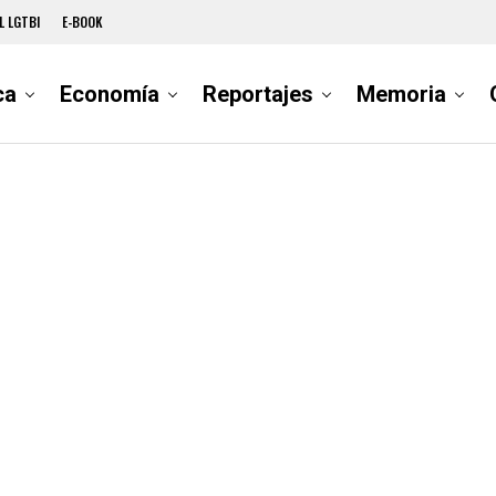
L LGTBI
E-BOOK
ca
Economía
Reportajes
Memoria