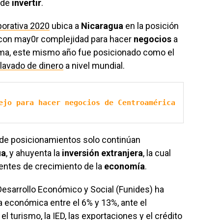
de
invertir
.
porativa 2020
ubica a
Nicaragua
en la posición
 con may0r complejidad para hacer
negocios
a
orma, este mismo año fue posicionado como el
lavado de dinero
a nivel mundial.
ejo para hacer negocios de Centroamérica
 de posicionamientos solo continúan
ua
, y ahuyenta la
inversión extranjera
, la cual
uentes de crecimiento de la
economía
.
esarrollo Económico y Social (Funides) ha
 económica entre el 6% y 13%, ante el
 turismo, la IED, las exportaciones y el crédito