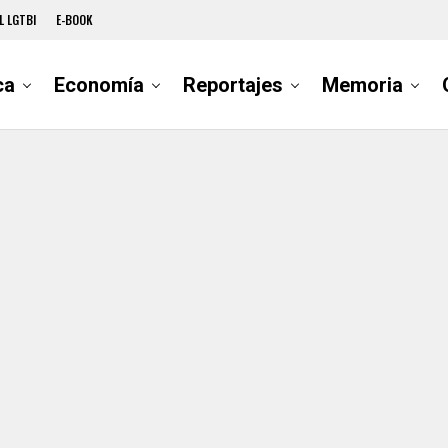
L LGTBI
E-BOOK
ca
Economía
Reportajes
Memoria