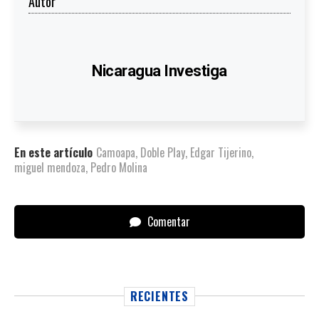
Autor
Nicaragua Investiga
En este artículo
Camoapa
,
Doble Play
,
Edgar Tijerino
,
miguel mendoza
,
Pedro Molina
Comentar
RECIENTES